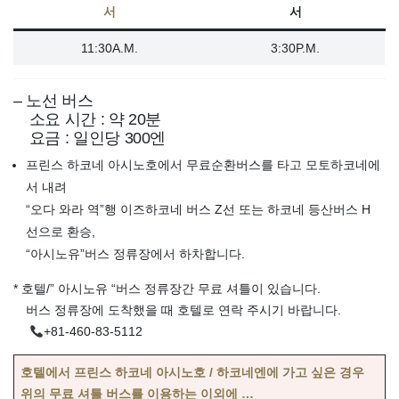
서
서
11:30A.M.
3:30P.M.
– 노선 버스
소요 시간 : 약 20분
요금 : 일인당 300엔
프린스 하코네 아시노호에서 무료순환버스를 타고 모토하코네에
서 내려
“오다 와라 역”행 이즈하코네 버스 Z선 또는 하코네 등산버스 H
선으로 환승,
“아시노유”버스 정류장에서 하차합니다.
* 호텔/” 아시노유 “버스 정류장간 무료 셔틀이 있습니다.
버스 정류장에 도착했을 때 호텔로 연락 주시기 바랍니다.
+81-460-83-5112
호텔에서 프린스 하코네 아시노호 / 하코네엔에 가고 싶은 경우
위의 무료 셔틀 버스를 이용하는 이외에 …