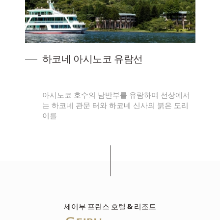
하코네 아시노코 유람선
야
아시노코 호수의 남반부를 유람하며 선상에서
는 하코네 관문 터와 하코네 신사의 붉은 도리
이를
세이부 프린스 호텔 & 리조트