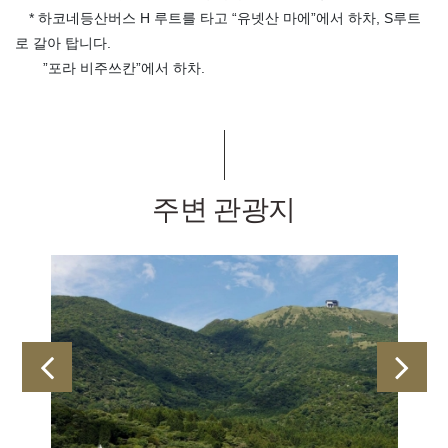
* 하코네등산버스 H 루트를 타고 “유넷산 마에”에서 하차, S루트
로 갈아 탑니다.
”포라 비주쓰칸”에서 하차.
주변 관광지