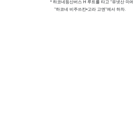
* 하코네등산버스 H 루트를 타고 “유넷산 마에
”하코네 비주쓰칸•고라 고엔”에서 하차.