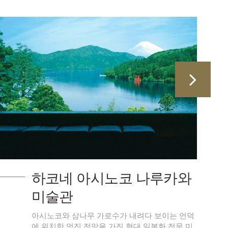
하코네 아시노코 나루카와
미술관
아시노코와 삼나무 가로수가 내려다 보이는 언덕
에 위치한 멋진 전망을 가진 현대 일본화 전문 미