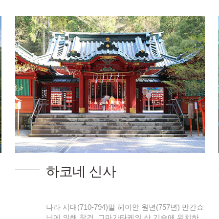
하코네 신사
나라 시대(710-794)말 헤이안 원년(757년) 만간쇼
닌에 의해 창건. 고마가타케의 산 기슭에 위치하