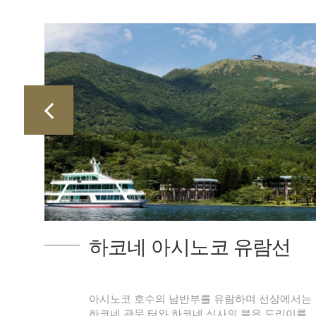
하코네 아시노코 유람선
토야마
아시노코 호수의 남반부를 유람하며 선상에서는
하코네 관문 터와 하코네 신사의 붉은 도리이를