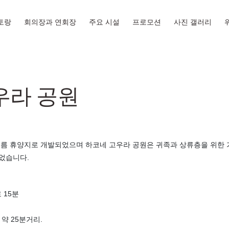
토랑
회의장과 연회장
주요 시설
프로모션
사진 갤러리
우라 공원
여름 휴양지로 개발되었으며 하코네 고우라 공원은 귀족과 상류층을 위한 
되었습니다.
 15분
약 25분거리.