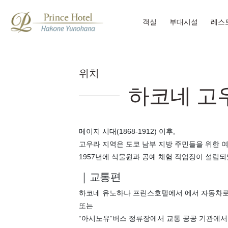
객실
부대시설
레스
위치
하코네 고
메이지 시대(1868-1912) 이후,
고우라 지역은 도쿄 남부 지방 주민들을 위한 
1957년에 식물원과 공예 체험 작업장이 설립
｜교통편
하코네 유노하나 프린스호텔에서 에서 자동차로
또는
“아시노유”버스 정류장에서 교통 공공 기관에서 