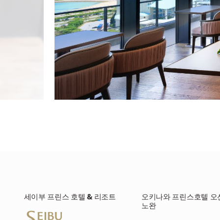
세이부 프린스 호텔 & 리조트
오키나와 프린스호텔 오
노완