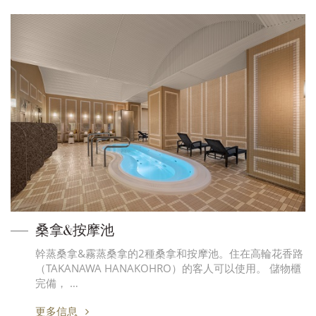
桑拿&按摩池
幹蒸桑拿&霧蒸桑拿的2種桑拿和按摩池。住在高輪花香路
（TAKANAWA HANAKOHRO）的客人可以使用。 儲物櫃
完備， …
更多信息