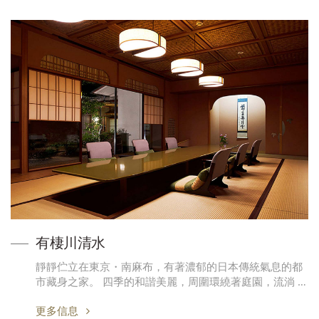
有棲川清水
靜靜伫立在東京・南麻布，有著濃郁的日本傳統氣息的都
市藏身之家。 四季的和諧美麗，周圍環繞著庭園，流淌 …
更多信息