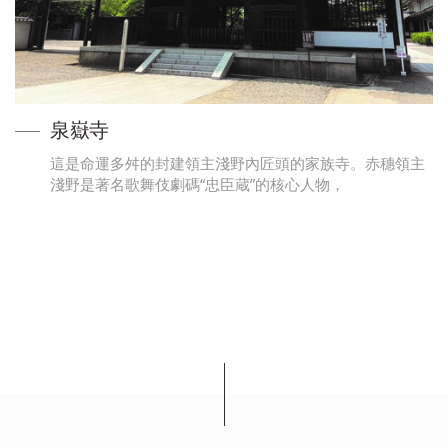
泉嶽寺
這是命運多舛的封建領主淺野內匠頭的家族寺。赤穗領主
淺野是著名歌舞伎劇碼“忠臣蔵”的核心人物，