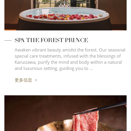
SPA THE FOREST PRINCE
Awaken vibrant beauty amidst the forest. Our seasonal
special care treatments, infused with the blessings of
Karuizawa, purify the mind and body within a natural
and luxurious setting, guiding you to …
更多信息