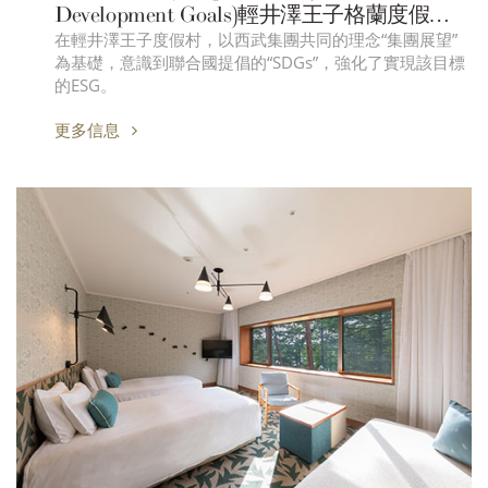
Development Goals)輕井澤王子格蘭度假村
在輕井澤王子度假村，以西武集團共同的理念“集團展望”
的可持續發展行動
為基礎，意識到聯合國提倡的“SDGs”，強化了實現該目標
的ESG。
更多信息