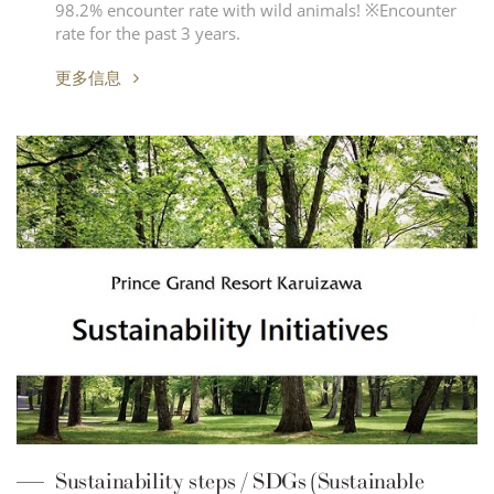
98.2% encounter rate with wild animals! ※Encounter
rate for the past 3 years.
更多信息
Sustainability steps / SDGs (Sustainable