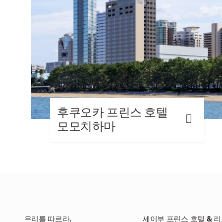
후쿠오카 프린스 호텔
모모치하마
우리를 따르라.
세이부 프린스 호텔 & 