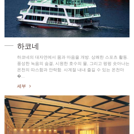
하코네
하코네의 대자연에서 몸과 마음을 개방. 상쾌한 스포츠 활동.
풍성한 녹음의 숨결, 시원한 호수의 물, 그리고 펑펑 솟아나는
온천의 따스함과 안락함. 사계절 내내 즐길 수 있는 온천마
�...
세부