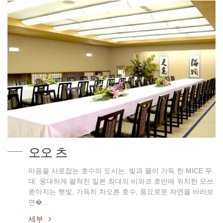
오오 츠
마음을 사로잡는 호수의 도시는, 빛과 물이 가득 한 MICE 무
대. 웅대하게 펼쳐진 일본 최대의 비와코 호반에 위치한 오쓰.
쏟아지는 햇빛, 가득히 차오른 호수, 풍요로운 자연을 바라보
면�...
세부