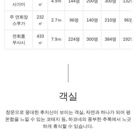
4.9ｍ
144명
200명
300명
132명
사가미
㎡
주 연회장
232
2.7ｍ
96명
140명
210명
96명
스루가
㎡
연회룸
433
7.9ｍ
224명
300명
384명
192명
무사시
㎡
객실
창문으로 웅대한 후지산이 보이는 객실, 자연과 하나가 되어 평
온함을 느낄 수 있는 코테지 등, 하코네의 풍부한 추록에서 느긋
하게 휴식할 수 있습니다.