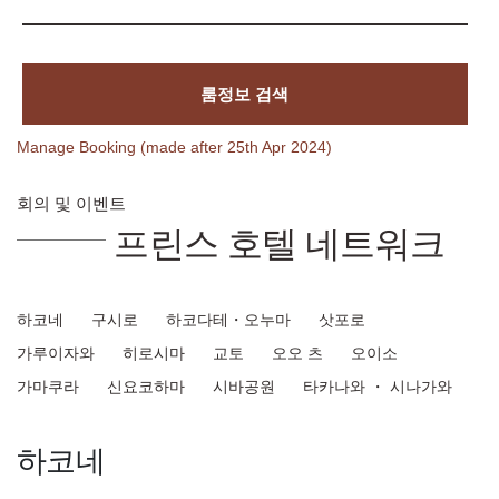
룸정보 검색
Manage Booking (made after 25th Apr 2024)
회의 및 이벤트
프린스 호텔 네트워크
하코네
구시로
하코다테・오누마
삿포로
가루이자와
히로시마
교토
오오 츠
오이소
가마쿠라
신요코하마
시바공원
타카나와 ・ 시나가와
하코네