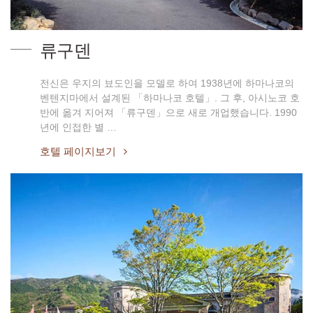
류구덴
전신은 우지의 뵤도인을 모델로 하여 1938년에 하마나코의
벤텐지마에서 설계된 「하마나코 호텔」. 그 후, 아시노코 호
반에 옮겨 지어져 「류구덴」으로 새로 개업했습니다. 1990
년에 인접한 별 …
호텔 페이지보기