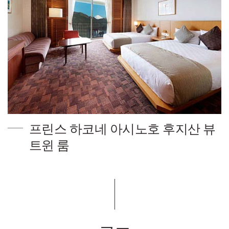
프린스 하코네 아시노호 후지산 뷰
트윈 룸