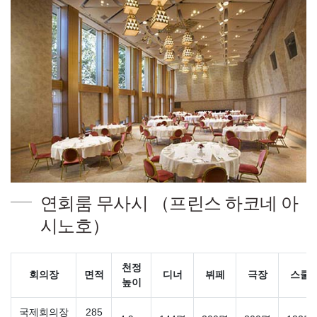
연회룸 무사시 （프린스 하코네 아
시노호）
천정
회의장
면적
디너
뷔페
극장
스쿨
높이
국제회의장
285