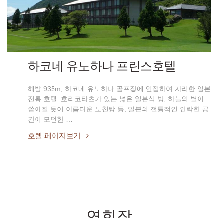
하코네 유노하나 프린스호텔
해발 935m, 하코네 유노하나 골프장에 인접하여 자리한 일본
전통 호텔. 호리코타츠가 있는 넓은 일본식 방, 하늘의 별이
쏟아질 듯이 아름다운 노천탕 등, 일본의 전통적인 안락한 공
간이 모던한 …
호텔 페이지보기
연회장