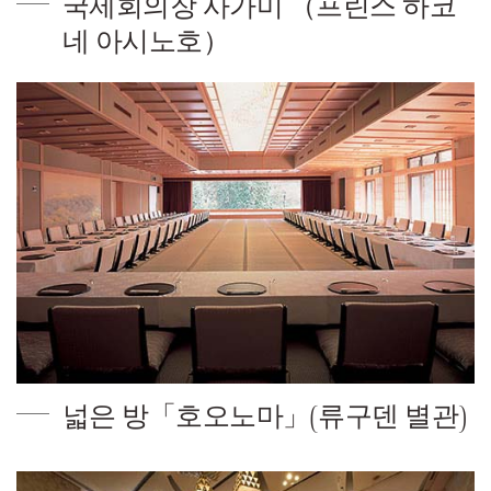
국제회의장 사가미 （프린스 하코
네 아시노호）
넓은 방「호오노마」(류구덴 별관)