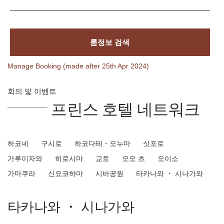
룸정보 검색
Manage Booking (made after 25th Apr 2024)
회의 및 이벤트
프린스 호텔 네트워크
하코네
구시로
하코다테・오누마
삿포로
가루이자와
히로시마
교토
오오 츠
오이소
가마쿠라
신요코하마
시바공원
타카나와 ・ 시나가와
타카나와 ・ 시나가와