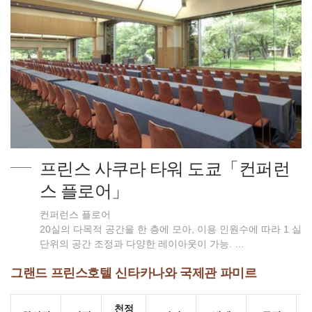
프린스 사쿠라 타워 도쿄「컨퍼런
스 플로어」
컨퍼런스 플로어
20실의 다목적 공간을 한 층에 모아, 이용 인원수에 따라 1 실
단위의 공간 조정과 다양한 레이아웃이 가능. …
그랜드 프린스호텔 신타카나와 국제관 파미르
천정