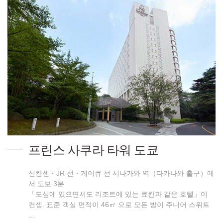
프린스 사쿠라 타워 도쿄
신칸센・JR 선・게이큐 선 시나가와 역（다카나와 출구）에
서 도보 3분
「도심에 있으면서도 리조트에 있는 료칸과 같은 호텔」이
컨셉. 표준 객실 면적이 46㎡ 으로 모든 방이 주니어 스위트
…