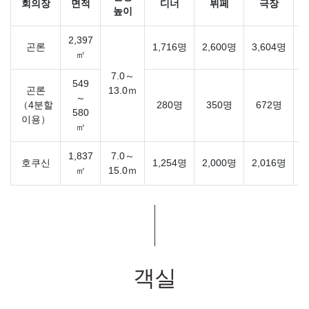
회의장
면적
디너
뷔페
극장
높이
2,397
곤론
1,716명
2,600명
3,604명
1
㎡
7.0～
549
곤론
13.0ｍ
～
（4분할
280명
350명
672명
580
이용）
㎡
1,837
7.0～
호쿠신
1,254명
2,000명
2,016명
1
㎡
15.0ｍ
객실