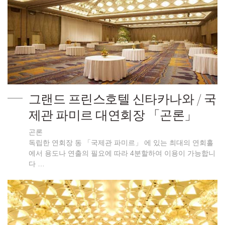
그랜드 프린스호텔 신타카나와 / 국
제관 파미르 대연회장 「곤론」
곤론
독립한 연회장 동 「국제관 파미르」 에 있는 최대의 연회홀
에서 용도나 연출의 필요에 따라 4분할하여 이용이 가능합니
다 …