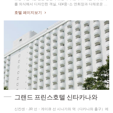
를 의식해서 디자인한 객실, 대¥중･소 연회장과 다채로운 …
호텔 페이지보기
그랜드 프린스호텔 신타카나와
신칸센・JR 선・게이큐 선 시나가와 역（다카나와 출구）에