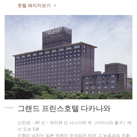
호텔 페이지보기
그랜드 프린스호텔 다카나와
신칸센・JR 선・게이큐 선 시나가와 역（다카나와 출구）에
서 도보 5분
조형미 넘치는 일본 정원이 조성되어 있어 그 녹음과의 조화