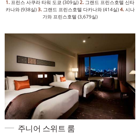
1.
프린스 사쿠라 타워 도쿄 (309실)
2.
그랜드 프린스호텔 신타
카나와 (938실)
3.
그랜드 프린스호텔 다카나와 (414실)
4.
시나
가와 프린스호텔 (3,679실)
주니어 스위트 룸