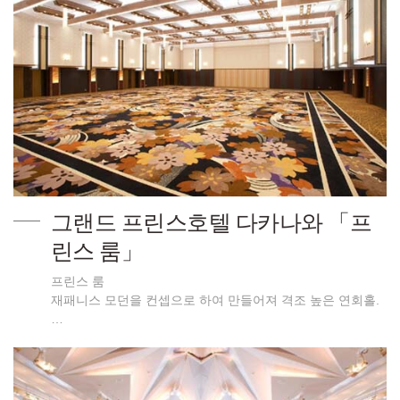
그랜드 프린스호텔 다카나와 「프
린스 룸」
프린스 룸
재패니스 모던을 컨셉으로 하여 만들어져 격조 높은 연회홀.
…