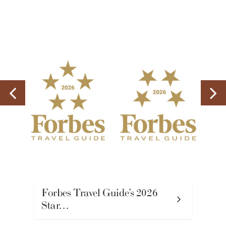
orbes Travel Guide’s 2026
Tak
Star…
(Gra