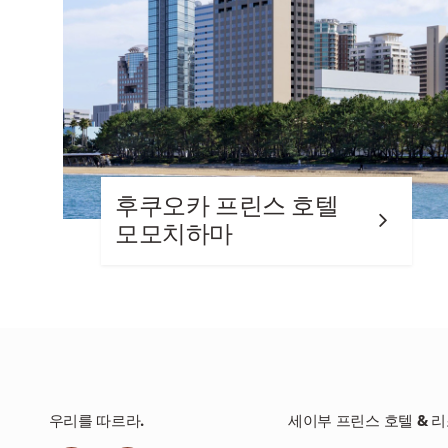
후쿠오카 프린스 호텔
모모치하마
우리를 따르라.
세이부 프린스 호텔 & 