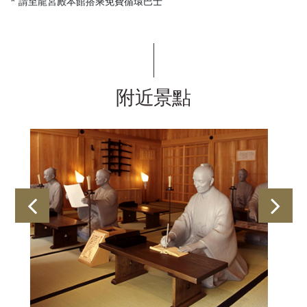
* 請至龍宮殿本館搭乘免費循環巴士
附近景點