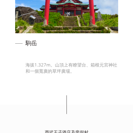
駒岳
關
海拔1.327m。山頂上有瞭望台、箱根元宮神社
的
和一個寬廣的草坪廣場。
西武王子酒店及度假村