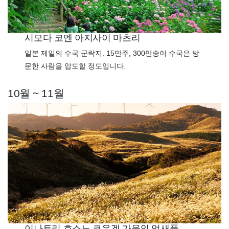
시모다 코엔 아지사이 마츠리
일본 제일의 수국 군락지. 15만주, 300만송이 수국은 방
문한 사람을 압도할 정도입니다.
10월 ~ 11월
이나토리 호소노 코우겐 가을의 억새풀