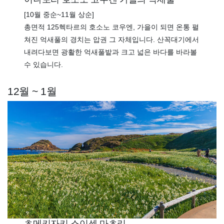
[10월 중순~11월 상순]
총면적 125헥타르의 호소노 코우엔, 가을이 되면 온통 펼
쳐진 억새풀의 경치는 압권 그 자체입니다. 산꼭대기에서
내려다보면 광활한 억새풀밭과 크고 넓은 바다를 바라볼
수 있습니다.
12월 ~ 1월
츠메키자키 스이센 마츠리