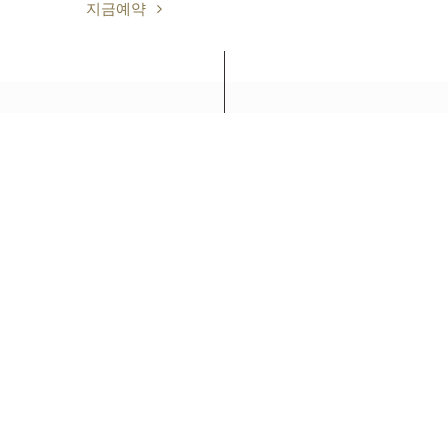
지금예약
세이부 프린스 호텔 & 리조트
신후라노 프린스호텔
후라노시 나카고료 홋카이도, (우)076-8511
+81-(0)167-22-1111
자원
자원