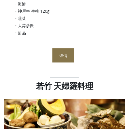
・海鮮
・神戸牛 牛柳 120g
・蔬菜
・大蒜炒飯
・甜品
详情
若竹 天婦羅料理