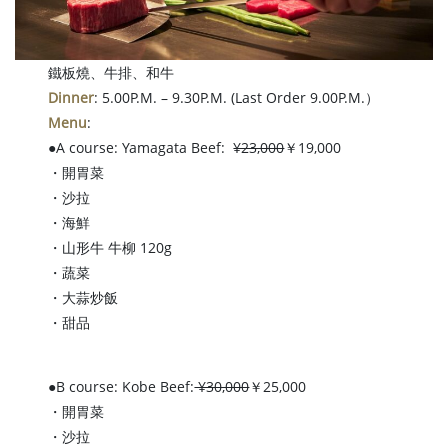
鐵板燒、牛排、和牛
Dinner
: 5.00P.M. – 9.30P.M. (Last Order 9.00P.M.）
Menu
:
●A course: Yamagata Beef:
¥23,000
￥19,000
・開胃菜
・沙拉
・海鮮
・山形牛 牛柳 120g
・蔬菜
・大蒜炒飯
・甜品
●B course: Kobe Beef:
¥30,000
￥25,000
・開胃菜
・沙拉