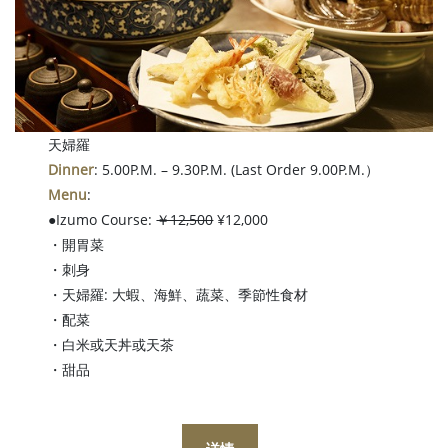
天婦羅
Dinner
: 5.00P.M. – 9.30P.M. (Last Order 9.00P.M.）
Menu
:
●Izumo Course:
￥12,500
¥12,000
・開胃菜
・刺身
・天婦羅: 大蝦、海鮮、蔬菜、季節性食材
・配菜
・白米或天丼或天茶
・甜品