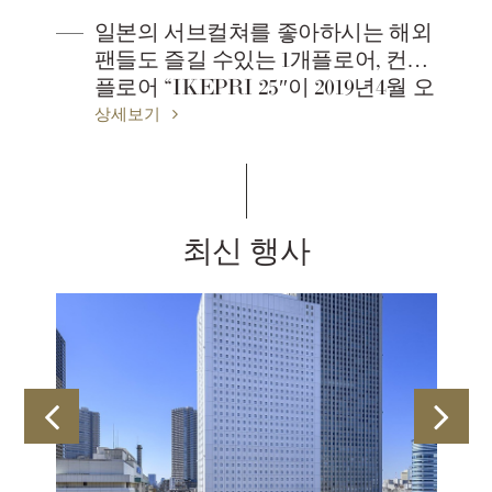
일본의 서브컬쳐를 좋아하시는 해외
팬들도 즐길 수있는 1개플로어, 컨셉
플로어 “IKEPRI 25″이 2019년4월 오
픈하였습니다.
상세보기
최신 행사