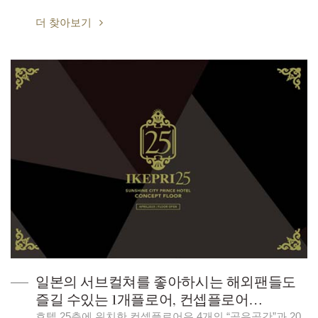
더 찾아보기
일본의 서브컬쳐를 좋아하시는 해외팬들도
즐길 수있는 1개플로어, 컨셉플로어
“IKEPRI 25″이 2019년4월 오픈하였습니다.
호텔 25층에 위치한 컨셉플로어은 4개의 “공유공간”과 20