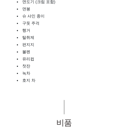
면도기 (크림 포함)
면봉
슈 샤인 종이
구둣 주걱
행거
탈취제
편지지
볼펜
유리컵
찻잔
녹차
호지 차
비품