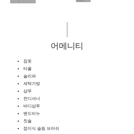
어메니티
잠옷
타올
슬리퍼
세탁가방
샴푸
컨디셔너
바디샴푸
밴드비누
칫솔
접이식 슬림 브러쉬