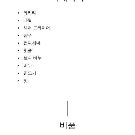
유카타
타월
헤어 드라이어
샴푸
컨디셔너
칫솔
보디 비누
비누
면도기
빗
비품