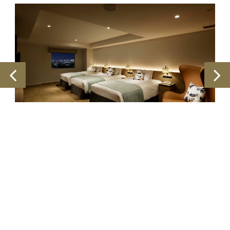
파노라마 (33-35층) – 트리플룸