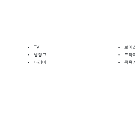
TV
보이
냉장고
드라
다리미
목욕