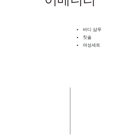
어메니티
바디 샴푸
칫솔
여성세트