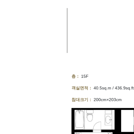
층：
15F
객실면적：
40.5sq.m / 436.9sq.ft
침대크기：
200cm×203cm