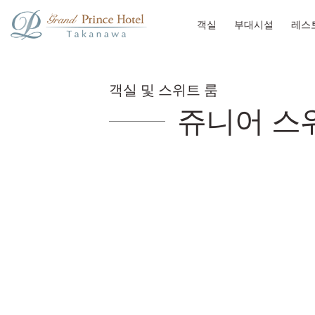
객실
부대시설
레스
객실 및 스위트 룸
쥬니어 스