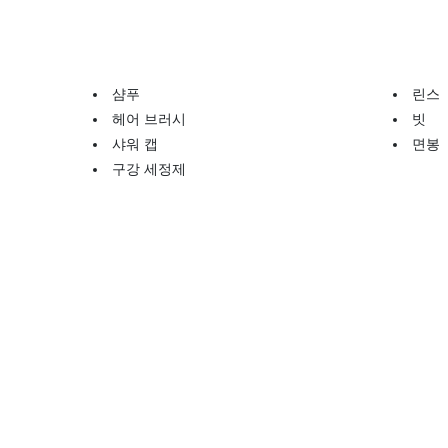
샴푸
린스
헤어 브러시
빗
샤워 캡
면봉
구강 세정제