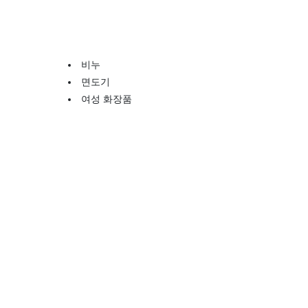
비누
면도기
여성 화장품