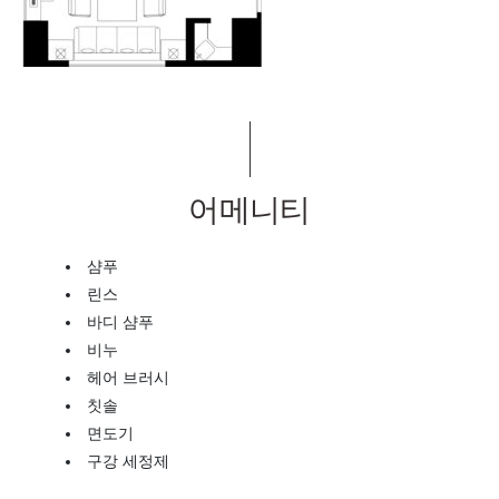
어메니티
샴푸
린스
바디 샴푸
비누
헤어 브러시
칫솔
면도기
구강 세정제