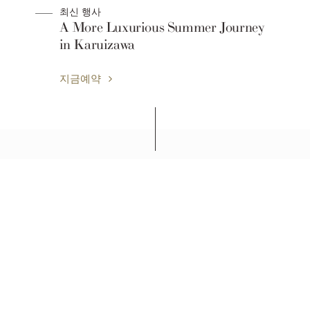
최신 행사
A More Luxurious Summer Journey
in Karuizawa
지금예약
세이부 프린스 호텔 & 리조트
THE PRINCE VILLA KARUIZAWA
기타사쿠군 가루이자와마치 가루이자와 1016-85, 나가노현
(우)389-0193