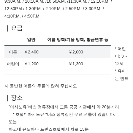
9:30A.M. / 10:10A.M. /10:50A.M. /11:30A.M. / 12:10P.M. /
12:50P.M./ 1:30P.M. / 2:10P.M. / 2:50P.M. / 3:30P.M. /
4:10P.M. / 4:50P.M.
｜요금
일반
여름 방학/겨울 방학, 황금연휴 등
* 어린
어른
￥2,400
￥2,600
이: 3 ~
12세
어린이
￥1,200
￥1,300
* 유아
는 반드
시 동반한 어른의 무릎에 앉혀 주십시오.
｜장소
”아시노유”버스 정류장에서 교통 공공 기관에서 약 20분거리
* 호텔/” 아시노유 “버스 정류장간 무료 셔틀이 있습니다.
또는
하코네 유노하나 프린스호텔에서 차로 15분