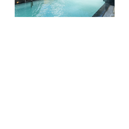
최신 행사
회원 한정 반짝 세일
지금예약
세이부 프린스 호텔 & 리조트
하코네 유노하나 프린스호텔