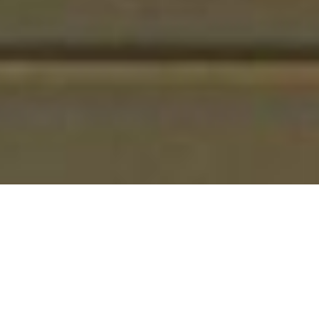
飯店
Hakone Sengokuhara Prince Hotel