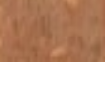
호텔
Karuizawa Prince Hotel East