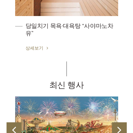
당일치기 목욕·대욕탕 “사야마노차
유”
상세보기
최신 행사