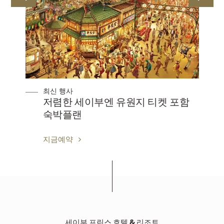
최신 행사
저렴한 세이부엔 유원지 티켓 포함
숙박플랜
지금예약
세이부 프린스 호텔 & 리조트