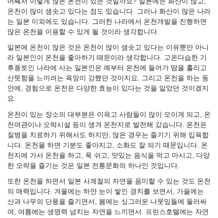
어째서 이렇게 많은 온천이 있는 것일까요? 일본에는 화산이 많고,
온천이 많이 샘솟고 있다는 점도 있습니다. 그러나 화산이 많은 나라
는 일본 이외에도 있습니다. 그러한 나라에서 온천개발을 진행하면
많은 온천을 이용할 수 있게 될 것이라 생각합니다.
일본에 온천이 많은 것은 온천이 많이 샘솟고 있다는 이유뿐만 아니
라 일본인이 온천을 좋아하기 때문이라 생각합니다. 고온다습한 기
후풍토인 나라에 사는 일본인은 예부터 온천에 들어가 땀을 흘리고
산뜻함을 느끼려는 욕망이 강했던 것이지요. 그리고 온천을 하는 동
안에, 경험으로 온천은 다양한 효능이 있다는 것을 알았던 것이겠지
요.
온천이 있는 장소의 대부분은 이윽고 사람들이 많이 모이게 되고, 온
천여관이나 오락시설 등이 생겨 온천지로 발전해 갔습니다. 온천은
질병을 치료하기 위해서도 하지만, 많은 경우는 즐기기 위해 입욕합
니다. 온천을 하면 기분도 좋아지고, 소화도 잘 되기 때문입니다. 온
천지에 가서 온천을 하고, 푹 쉬고, 맛있는 음식을 먹고 마시고, 다양
한 오락을 즐기는 것은 일본 전통문화의 하나인 것입니다.
또한 온천을 하면서 일본 사계절의 자연을 음미할 수 있는 것도 온천
의 매력입니다. 겨울에는 하얀 눈이 쌓인 경치를 보면서, 가을에는
산과 나무의 단풍을 즐기면서, 봄에는 싱그러운 나뭇잎들에 둘러싸
여, 여름에는 생명력 넘치는 자연을 느끼면서. 프린스호텔에는 자연