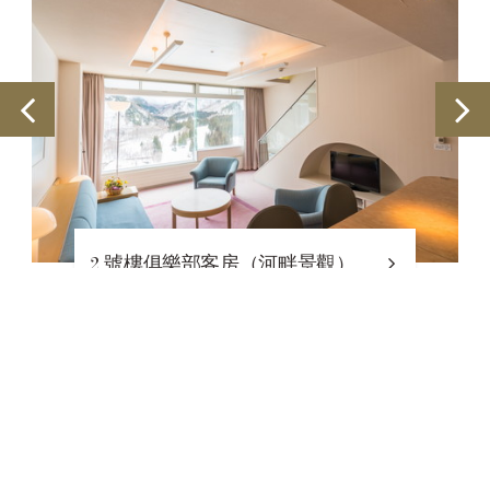
2 號樓俱樂部客房（河畔景觀）
（禁煙）