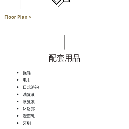
Floor Plan >
配套用品
拖鞋
毛巾
日式浴袍
洗髮液
護髮素
沐浴露
潔面乳
牙刷