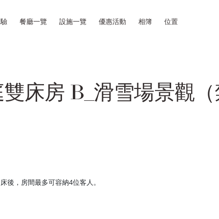
體驗
餐廳一覽
設施一覽
優惠活動
相簿
位置
庭雙床房 B_滑雪場景觀（
床後，房間最多可容納4位客人。