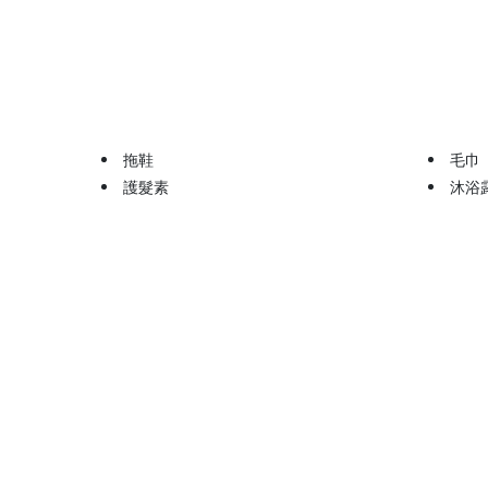
拖鞋
毛巾
護髮素
沐浴