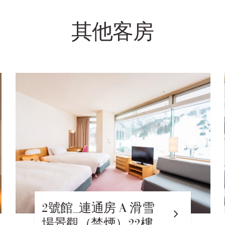
其他客房
2號館_雙床房 A_滑雪
場景觀（禁煙）23樓