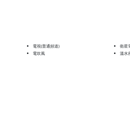
電視(普通頻道)
衛星
電吹風
溫水