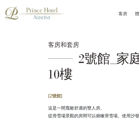
客房
客房和套房
2號館_家
10樓
[2號館]
這是一間寬敞舒適的雙人房。
從滑雪場景觀的房間可以俯瞰滑雪場。使用沙發