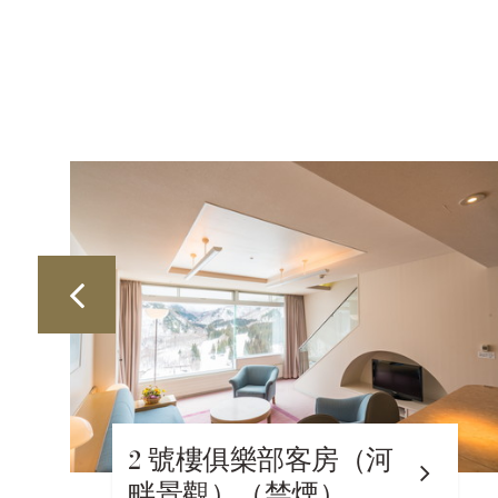
2號館_連通房 A 滑雪
場景觀（禁煙）22樓