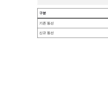
구분
기존 동선
신규 동선